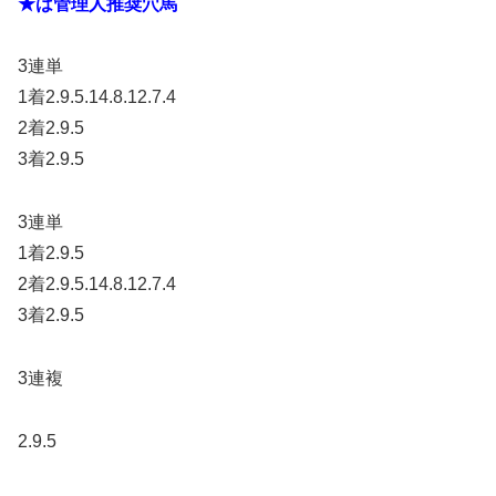
★は管理人推奨穴馬
3連単
1着2.9.5.14.8.12.7.4
2着2.9.5
3着2.9.5
3連単
1着2.9.5
2着2.9.5.14.8.12.7.4
3着2.9.5
3連複
2.9.5