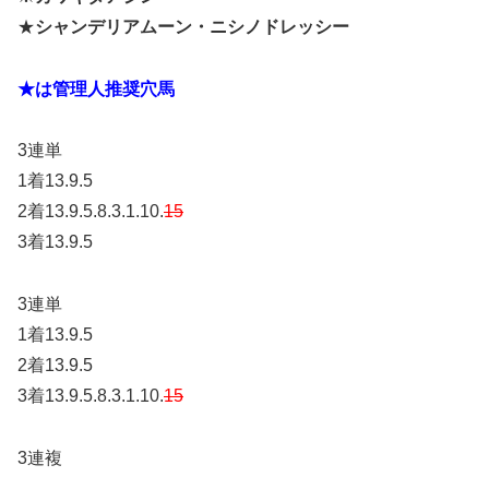
★
シャンデリアムーン・ニシノドレッシー
★は管理人推奨穴馬
3連単
1着13.9.5
2着13.9.5.8.3.1.10.
15
3着13.9.5
3連単
1着13.9.5
2着13.9.5
3着13.9.5.8.3.1.10.
15
3連複