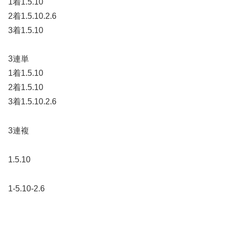
1着1.5.10
2着1.5.10.2.6
3着1.5.10
3連単
1着1.5.10
2着1.5.10
3着1.5.10.2.6
3連複
1.5.10
1-5.10-2.6