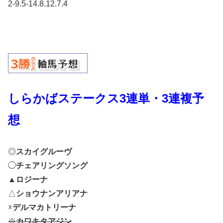
2-9.5-14.8.12.7.4
しらかばステークス3連単・3連複予
想
◎
スカイグルーヴ
◯
チェアリングソング
▲
ロジーナ
△
ショウナンアリアナ
☓
デルマカトリーナ
※
カワキタアジン