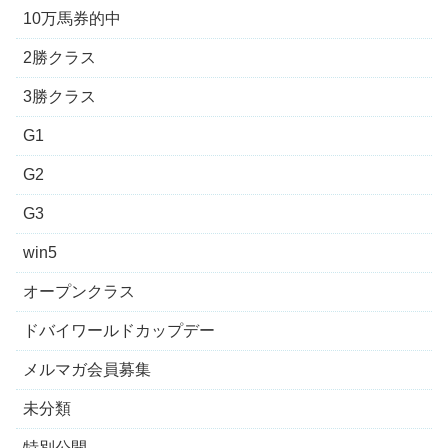
10万馬券的中
2勝クラス
3勝クラス
G1
G2
G3
win5
オープンクラス
ドバイワールドカップデー
メルマガ会員募集
未分類
特別公開