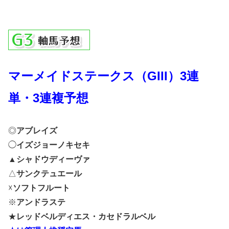
マーメイドステークス（GIII）3連
単・3連複予想
◎
アブレイズ
◯
イズジョーノキセキ
▲
シャドウディーヴァ
△
サンクテュエール
☓
ソフトフルート
※
アンドラステ
★
レッドベルディエス・カセドラルベル