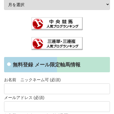
無料登録 メール限定軸馬情報
お名前 ニックネーム可 (必須)
メールアドレス (必須)