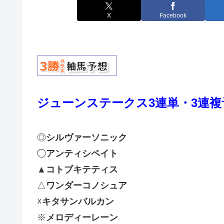
X
Facebook
ジューンステークス3連単・3連複
◎
シルヴァーソニック
◯
アンティシペイト
▲
コトブキテティス
△
ワンダーコノシュア
☓
キタサンバルカン
※
メロディーレーン