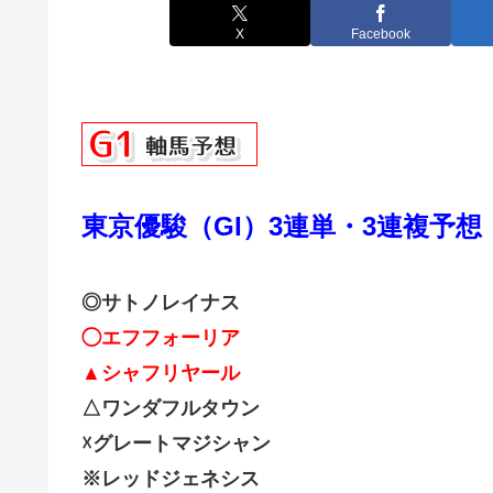
X
Facebook
東京優駿（GI）3連単・3連複予想
◎サトノレイナス
◯エフフォーリア
▲シャフリヤール
△ワンダフルタウン
☓グレートマジシャン
※レッドジェネシス