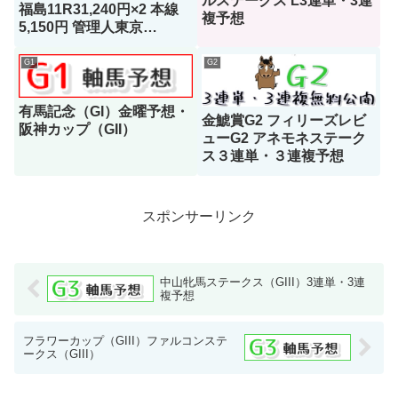
ルステークス L3連単・3連
福島11R31,240円×2 本線
複予想
5,150円 管理人東京
12R58,950円8,380円×2 京
都12R3,510円710円
G1
G2
有馬記念（GI）金曜予想・
金鯱賞G2 フィリーズレビ
阪神カップ（GII）
ューG2 アネモネステーク
ス３連単・３連複予想
スポンサーリンク
中山牝馬ステークス（GIII）3連単・3連
複予想
フラワーカップ（GIII）ファルコンステ
ークス（GIII）