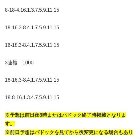
8-18-4.16.1.3.7.5.9.11.15
18-16.3-8.4.1.7.5.9.11.15
16-18.3-8.4.1.7.5.9.11.15
3連複 1000
18-16.3-8.4.1.7.5.9.11.15
18-8-16.1.3.4.7.5.9.11.15
※予想は前日夜8時またはパドック終了時掲載となりま
す。
※前日予想はパドックを見てから後変更になる場合もあり