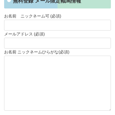
無料登録 メール限定軸馬情報
お名前 ニックネーム可 (必須)
メールアドレス (必須)
お名前 ニックネームひらがな(必須)