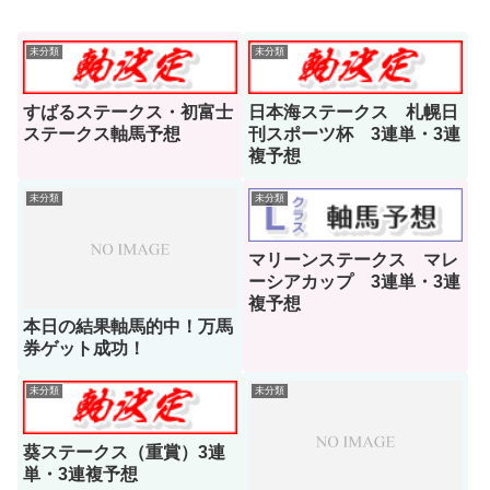
未分類
未分類
すばるステークス・初富士
日本海ステークス 札幌日
ステークス軸馬予想
刊スポーツ杯 3連単・3連
複予想
未分類
未分類
マリーンステークス マレ
ーシアカップ 3連単・3連
複予想
本日の結果軸馬的中！万馬
券ゲット成功！
未分類
未分類
葵ステークス（重賞）3連
単・3連複予想