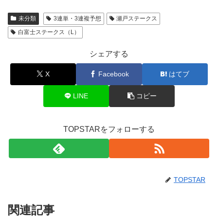
未分類
3連単・3連複予想
瀬戸ステークス
白富士ステークス（L）
シェアする
X
Facebook
はてブ
LINE
コピー
TOPSTARをフォローする
TOPSTAR
関連記事