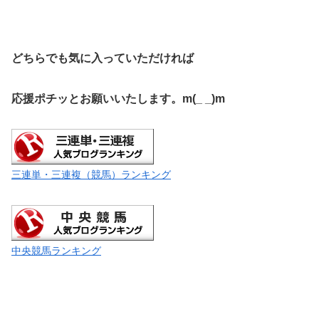
どちらでも気に入っていただければ
応援ポチッとお願いいたします。m(_ _)m
三連単・三連複（競馬）ランキング
中央競馬ランキング