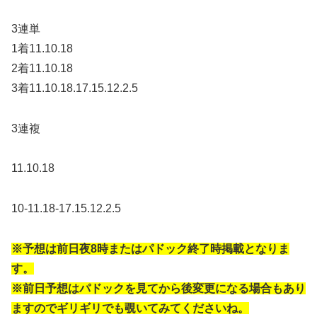
3連単
1着11.10.18
2着11.10.18
3着11.10.18.17.15.12.2.5
3連複
11.10.18
10-11.18-17.15.12.2.5
※予想は前日夜8時またはパドック終了時掲載となりま
す。
※前日予想はパドックを見てから後変更になる場合もあり
ますのでギリギリでも覗いてみてくださいね。