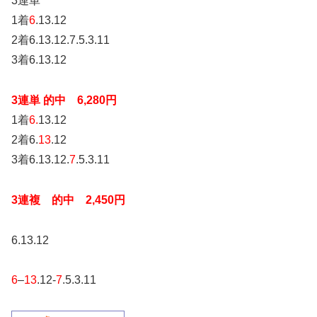
3連単
1着
6
.13.12
2着6.13.12.7.5.3.11
3着6.13.12
3連単 的中 6,280円
1着
6.
13.12
2着6.
13
.12
3着6.13.12.
7
.5.3.11
3連複 的中 2,450円
6.13.12
6
–
13
.12-
7
.5.3.11