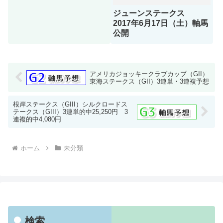
ジューンステークス
2017年6月17日（土）軸馬
公開
アメリカジョッキークラブカップ（GII）
東海ステークス（GII）3連単・3連複予想
根岸ステークス（GIII）シルクロードス
テークス（GIII）3連単的中25,250円 3
連複的中4,080円
ホーム
未分類
検索