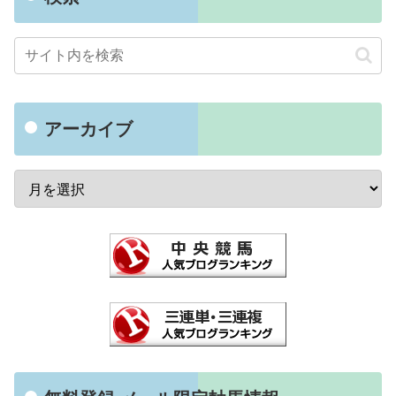
アーカイブ