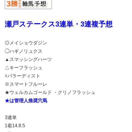
瀬戸ステークス
3連単・3連複予想
◎メイショウダジン
◯ハギノリュクス
▲スマッシングハーツ
△キーフラッシュ
☓バラーディスト
※スマートフルーレ
★ウェルカムゴールド ・クリノフラッシュ
★は管理人推奨穴馬
3連単
1着14.8.5