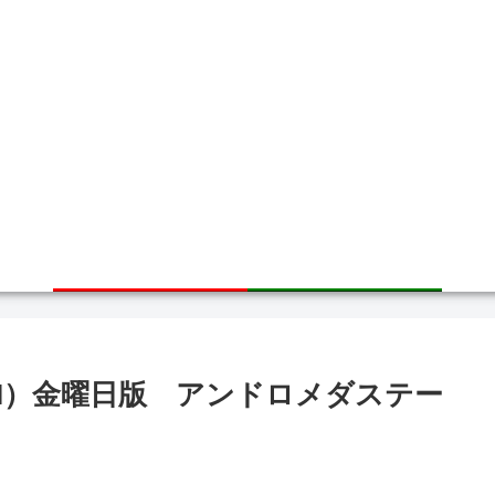
ホーム
サイトマップ
I）金曜日版 アンドロメダステー