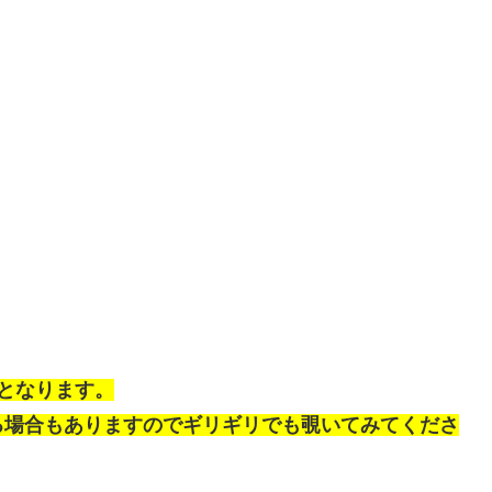
となります。
る場合もありますのでギリギリでも覗いてみてくださ