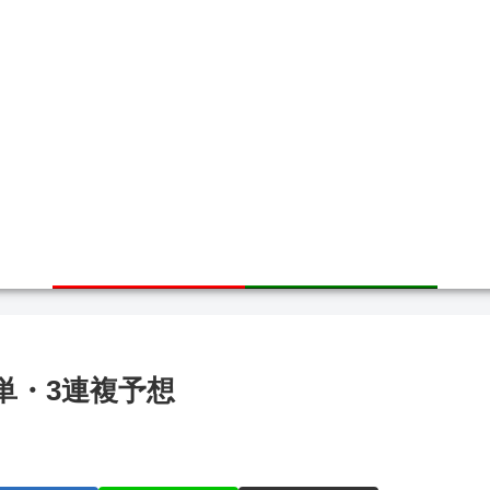
ホーム
サイトマップ
単・3連複予想