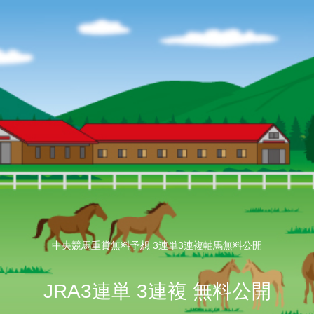
中央競馬重賞無料予想 3連単3連複軸馬無料公開
JRA3連単 3連複 無料公開