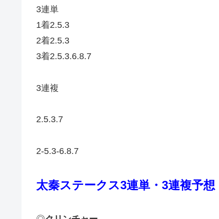
3連単
1着2.5.3
2着2.5.3
3着2.5.3.6.8.7
3連複
2.5.3.7
2-5.3-6.8.7
太秦ステークス
3連単・3連複予想