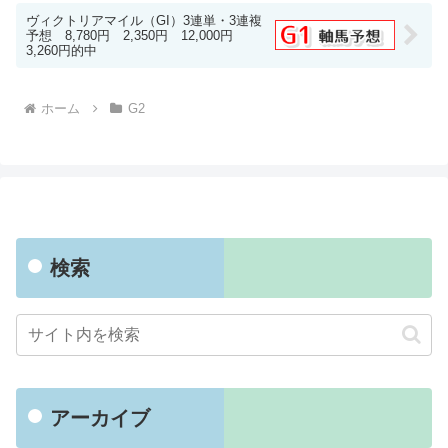
ヴィクトリアマイル（GI）3連単・3連複
予想 8,780円 2,350円 12,000円
3,260円的中
ホーム
G2
検索
アーカイブ