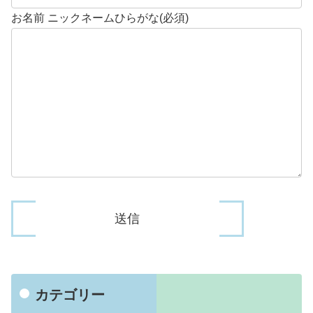
お名前 ニックネームひらがな(必須)
カテゴリー