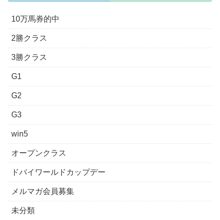
10万馬券的中
2勝クラス
3勝クラス
G1
G2
G3
win5
オープンクラス
ドバイワールドカップデー
メルマガ会員募集
未分類