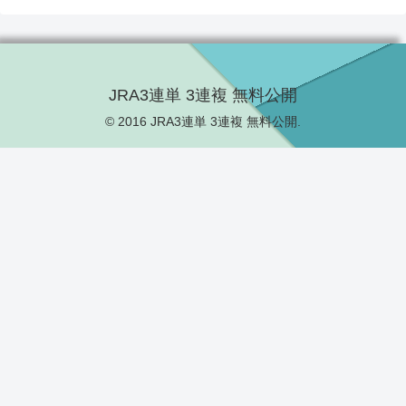
JRA3連単 3連複 無料公開
© 2016 JRA3連単 3連複 無料公開.