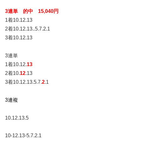
3連単 的中 15,040円
1着10.12.13
2着10.12.13..5.7.2.1
3着10.12.13
3連単
1着10.12.
13
2着10.
12
.13
3着10.12.13.5.7.
2
.1
3連複
10.12.13.5
10-12.13-5.7.2.1