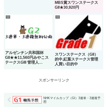
MBS賞スワンステークス
GII★30,920円
G2
G2
アルゼンチン共和国杯
スワンステークス（GII）
GII★★11,560円みやこス
的中,紅葉ステークス管理
テークスGIII 管理人
人買い目的中
12R★11,590円
スポンサーリンク
NHKマイルカップ（GI）3連単・3連複予
想