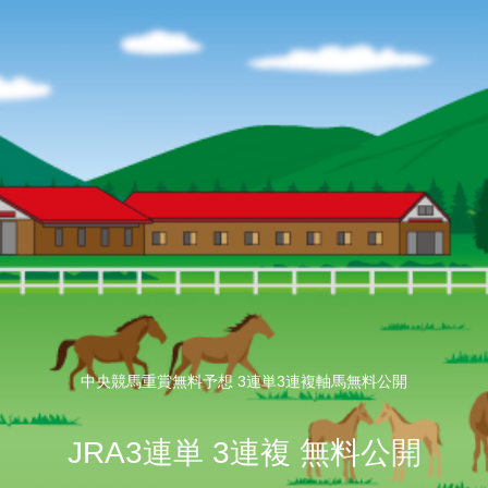
中央競馬重賞無料予想 3連単3連複軸馬無料公開
JRA3連単 3連複 無料公開