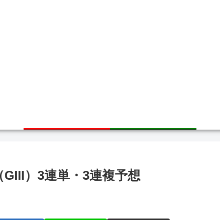
ホーム
サイトマップ
GIII）3連単・3連複予想