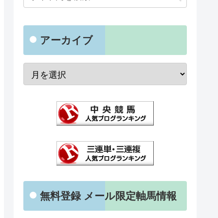
アーカイブ
無料登録 メール限定軸馬情報