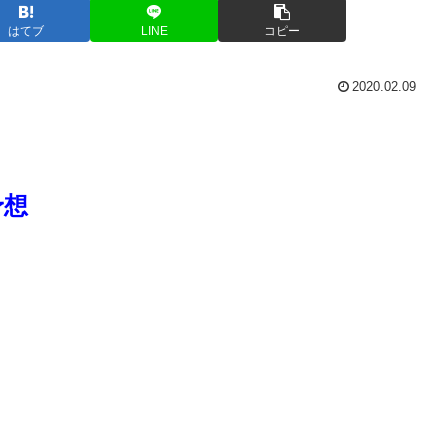
はてブ
LINE
コピー
2020.02.09
予想