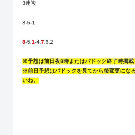
3連複
8-5-1
8
-5.
1
-4.
7
.6.2
※予想は前日夜8時またはパドック終了時掲載
※前日予想はパドックを見てから後変更にな
いね。