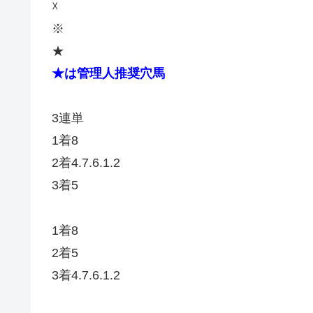
☓
※
★
★は管理人推奨穴馬
3連単
1着8
2着4.7.6.1.2
3着5
1着8
2着5
3着4.7.6.1.2