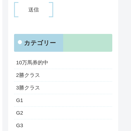
カテゴリー
10万馬券的中
2勝クラス
3勝クラス
G1
G2
G3