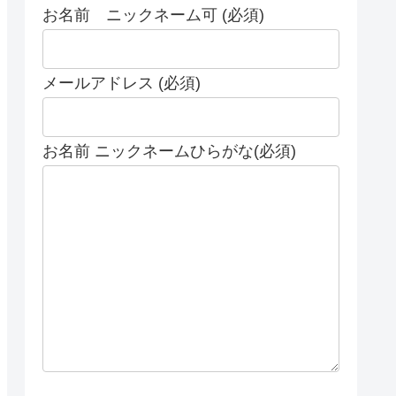
お名前 ニックネーム可 (必須)
メールアドレス (必須)
お名前 ニックネームひらがな(必須)