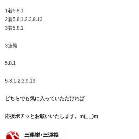
1着5.8.1
2着5.8.1.2.3.9.13
3着5.8.1
3連複
5.8.1
5-8.1-2.3.9.13
どちらでも気に入っていただければ
応援ポチッとお願いいたします。m(_ _)m