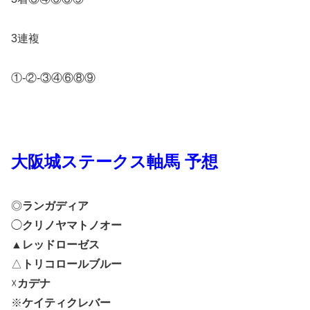
3連複
①-②-③④⑥⑧⑨
大阪城ステークス
軸馬 予想
◎
ランガディア
◯
クリノヤマトノオー
▲
レッドローゼス
△
トリコロールブルー
☓
カデナ
※
ケイティクレバー