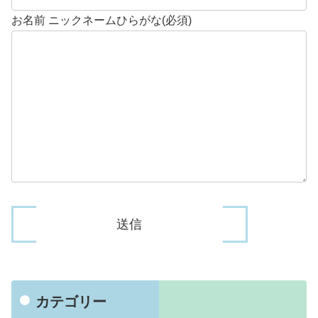
お名前 ニックネームひらがな(必須)
カテゴリー