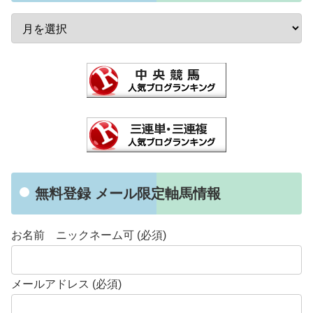
無料登録 メール限定軸馬情報
お名前 ニックネーム可 (必須)
メールアドレス (必須)