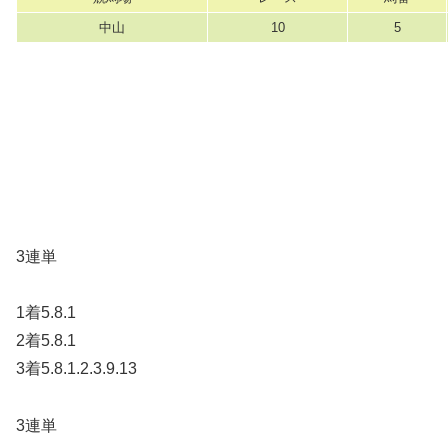
中山
10
5
3連単
1着5.8.1
2着5.8.1
3着5.8.1.2.3.9.13
3連単