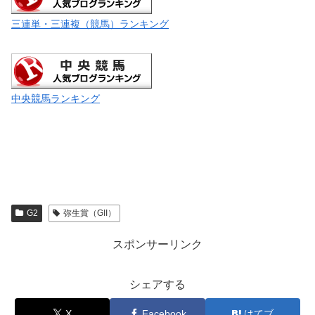
三連単・三連複（競馬）ランキング
中央競馬ランキング
G2
弥生賞（GII）
スポンサーリンク
シェアする
X
Facebook
はてブ