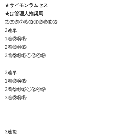
★
サイモンラムセス
★は管理人推奨馬
③⑤⑥⑦⑧⑩⑪⑫⑯⑰⑱
3連単
1着⑬⑭⑮
2着⑬⑭⑮
3着⑬⑭⑮①②④⑨
3連単
1着⑬⑭⑮
2着⑬⑭⑮①②④⑨
3着⑬⑭⑮
3連複