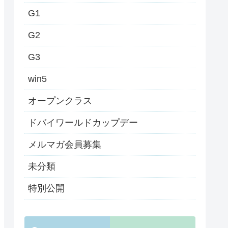
G1
G2
G3
win5
オープンクラス
ドバイワールドカップデー
メルマガ会員募集
未分類
特別公開