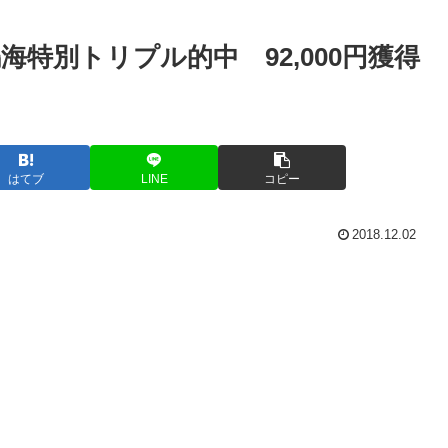
特別トリプル的中 92,000円獲得
はてブ
LINE
コピー
2018.12.02