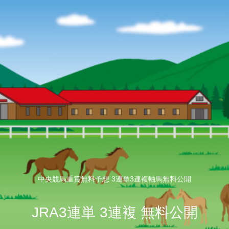
中央競馬重賞無料予想 3連単3連複軸馬無料公開
JRA3連単 3連複 無料公開