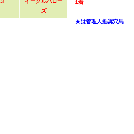
13
イーグルバロー
1着
ズ
★は管理人推奨穴馬