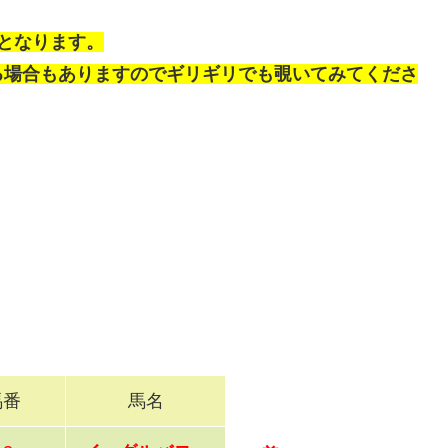
となります。
る場合もありますのでギリギリでも覗いてみてくださ
馬番
馬名