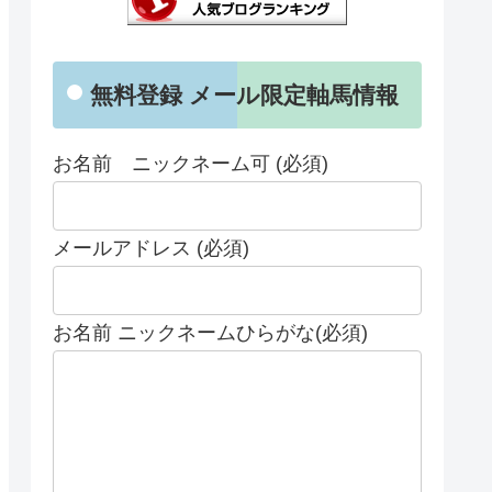
無料登録 メール限定軸馬情報
お名前 ニックネーム可 (必須)
メールアドレス (必須)
お名前 ニックネームひらがな(必須)