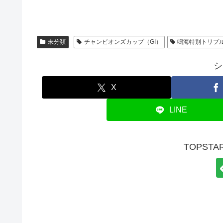
未分類
チャンピオンズカップ（GI）
鳴海特別トリプ
シ
X
LINE
TOPST