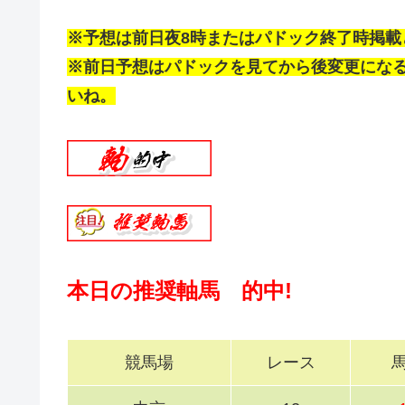
※予想は前日夜8時またはパドック終了時掲載
※前日予想はパドックを見てから後変更にな
いね。
本日の推奨軸馬 的中!
競馬場
レース