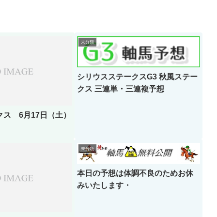
未分類
シリウスステークスG3 秋風ステー
クス 三連単・三連複予想
ス 6月17日（土）
未分類
本日の予想は体調不良のためお休
みいたします・